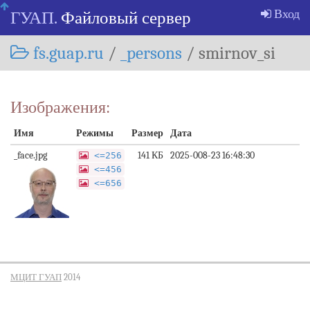
Skip
Вход
ГУАП.
Файловый сервер
navigation
fs.guap.ru
/
_persons
/
smirnov_si
Изображения:
Имя
Режимы
Размер
Дата
_face.jpg
141 КБ
2025-008-23 16:48:30
<=256
<=456
<=656
МЦИТ ГУАП
2014