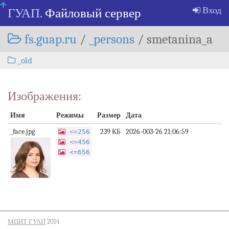
Skip
Вход
ГУАП.
Файловый сервер
navigation
fs.guap.ru
/
_persons
/
smetanina_a
_old
Изображения:
Имя
Режимы
Размер
Дата
_face.jpg
239 КБ
2026-003-26 21:06:59
<=256
<=456
<=656
МЦИТ ГУАП
2014