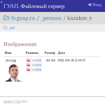
Skip
Вход
ГУАП.
Файловый сервер
navigation
fs.guap.ru
/
_persons
/
kazakov_v
_old
Изображения:
Имя
Режимы
Размер
Дата
_face.jpg
165 КБ
2026-001-30 11:49:07
<=256
<=456
<=656
МЦИТ ГУАП
2014