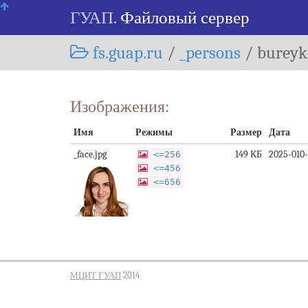
Skip
ГУАП.
Файловый сервер
navigation
fs.guap.ru
/
_persons
/
bureyk
Изображения:
Имя
Режимы
Размер
Дата
_face.jpg
149 КБ
2025-010-
<=256
<=456
<=656
МЦИТ ГУАП
2014