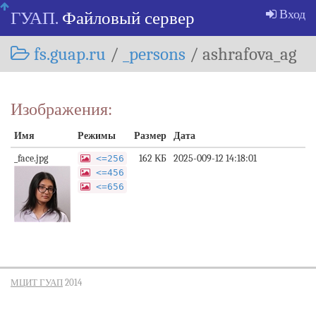
Skip
Вход
ГУАП.
Файловый сервер
navigation
fs.guap.ru
/
_persons
/
ashrafova_ag
Изображения:
Имя
Режимы
Размер
Дата
_face.jpg
162 КБ
2025-009-12 14:18:01
<=256
<=456
<=656
МЦИТ ГУАП
2014