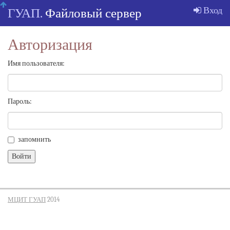
Skip
Вход
ГУАП.
Файловый сервер
navigation
Авторизация
Имя пользователя:
Пароль:
запомнить
МЦИТ ГУАП
2014