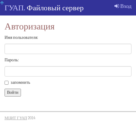
Skip
Вход
ГУАП.
Файловый сервер
navigation
Авторизация
Имя пользователя:
Пароль:
запомнить
МЦИТ ГУАП
2014